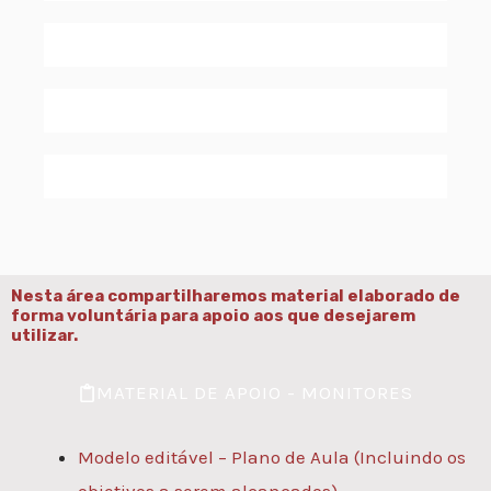
Nesta área compartilharemos material elaborado de
forma voluntária para apoio aos que desejarem
utilizar.
MATERIAL DE APOIO - MONITORES
Modelo editável – Plano de Aula (Incluindo os
objetivos a serem alcançados)