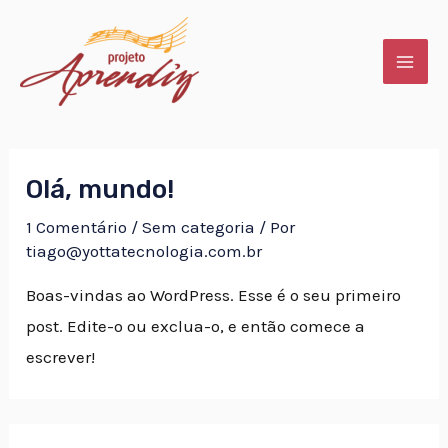
Ir
MAI
para
ME
o
conteúdo
Olá, mundo!
1 Comentário
/
Sem categoria
/ Por
tiago@yottatecnologia.com.br
Boas-vindas ao WordPress. Esse é o seu primeiro
post. Edite-o ou exclua-o, e então comece a
escrever!